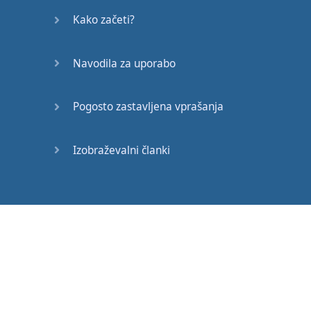
Kako začeti?
Navodila za uporabo
Pogosto zastavljena vprašanja
Izobraževalni članki
Eesti
Español
Français
Hrvatski
Lietuvių
Latviešu
Македонски
Srpski
Svenska
Suomi
Українська