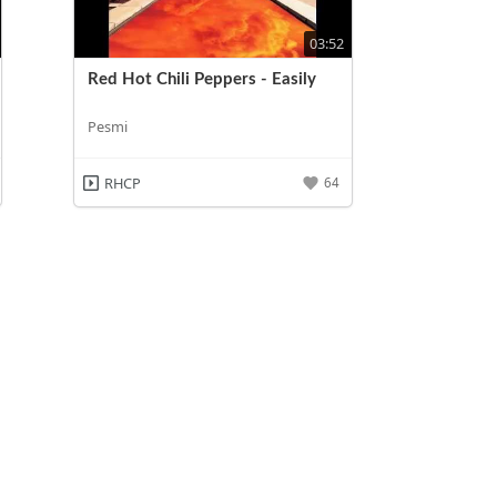
03:52
Red Hot Chili Peppers - Easily
Pesmi
RHCP
64