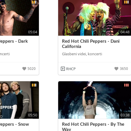
05:04
04:48
Peppers - Dark
Red Hot Chili Peppers - Dani
California
ncerti
Glasbeni videi, koncerti
RHCP
5020
3650
05:50
03:38
Peppers - Snow
Red Hot Chili Peppers - By The
Way