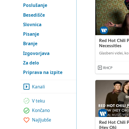
Poslušanje
Besedišče
Slovnica
Pisanje
Red Hot Chili 
Branje
Necessities
Izgovorjava
Glasbeni videi, ko
Za delo
RHCP
Priprava na izpite
Kanali
V teku
Končano
Najljubše
Red Hot Chili 
(Hey Oh)