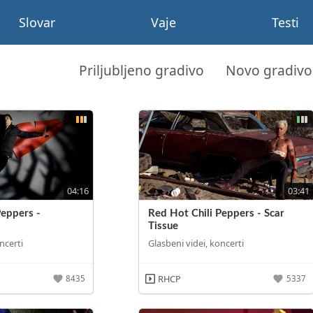
Slovar
Vaje
Testi
Priljubljeno gradivo
Novo gradivo
04:16
03:41
Peppers -
Red Hot Chili Peppers - Scar
Tissue
ncerti
Glasbeni videi, koncerti
RHCP
8435
5337