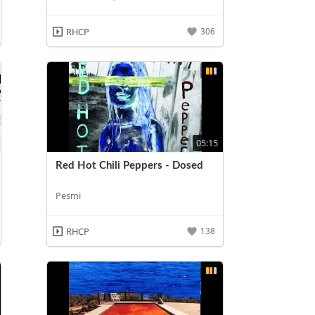
RHCP
306
05:15
Red Hot Chili Peppers - Dosed
Pesmi
RHCP
138