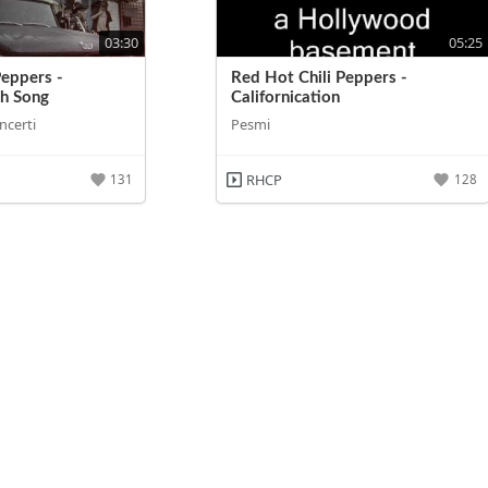
03:30
05:25
Peppers -
Red Hot Chili Peppers -
th Song
Californication
ncerti
Pesmi
RHCP
131
128