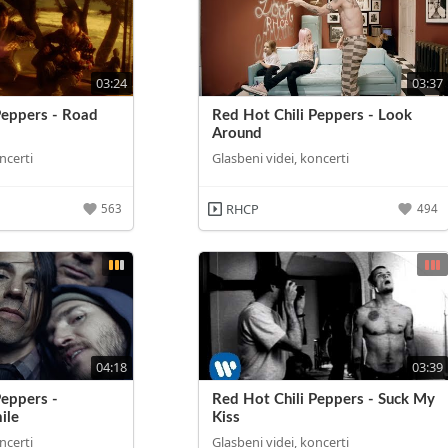
03:24
03:37
Peppers - Road
Red Hot Chili Peppers - Look
Around
ncerti
Glasbeni videi, koncerti
RHCP
563
494
04:18
03:39
Peppers -
Red Hot Chili Peppers - Suck My
ile
Kiss
ncerti
Glasbeni videi, koncerti