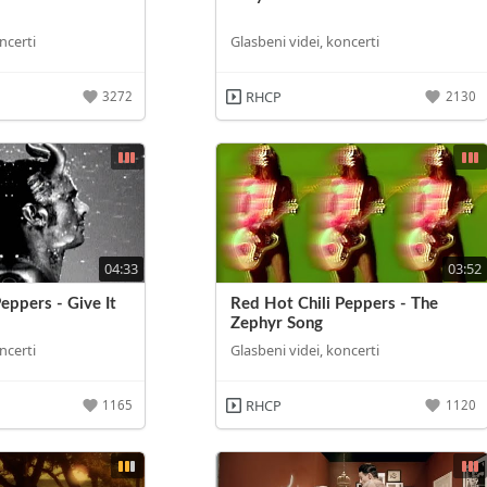
ncerti
Glasbeni videi, koncerti
RHCP
3272
2130
04:33
03:52
eppers - Give It
Red Hot Chili Peppers - The
Zephyr Song
ncerti
Glasbeni videi, koncerti
RHCP
1165
1120