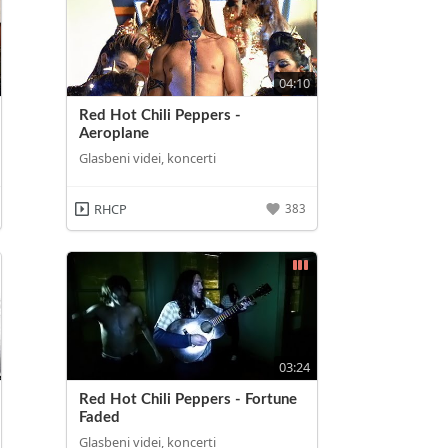
04:10
Red Hot Chili Peppers -
Aeroplane
Glasbeni videi, koncerti
RHCP
383
03:24
Red Hot Chili Peppers - Fortune
Faded
Glasbeni videi, koncerti