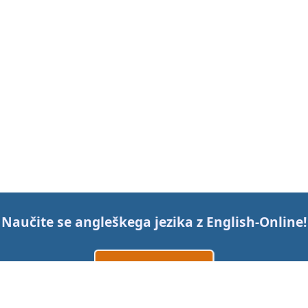
Naučite se angleškega jezika z
English-Online
!
Ustvarite račun
Prijava
ali