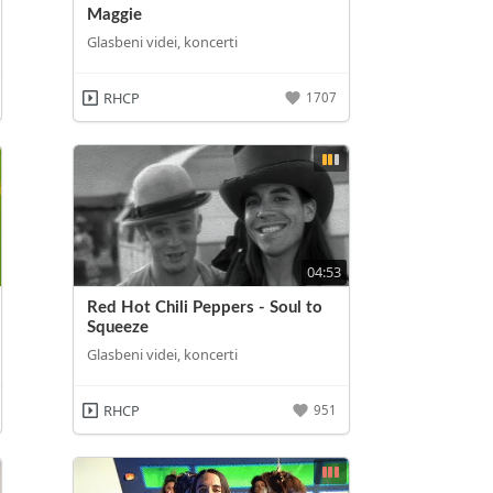
Maggie
Glasbeni videi, koncerti
RHCP
1707
04:53
Red Hot Chili Peppers - Soul to
Squeeze
Glasbeni videi, koncerti
RHCP
951