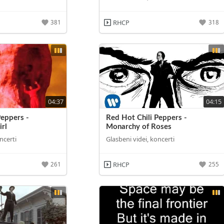
RHCP
381
318
04:37
04:15
Peppers -
Red Hot Chili Peppers -
irl
Monarchy of Roses
ncerti
Glasbeni videi, koncerti
RHCP
261
255