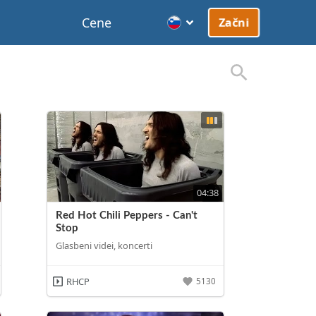
Cene
Začni
04:38
Red Hot Chili Peppers - Can't
Stop
Glasbeni videi, koncerti
RHCP
5130