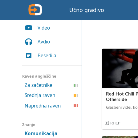
Učno gradivo
Video
Avdio
Besedila
Raven angleščine
Za začetnike
Red Hot Chili 
Srednja raven
Otherside
Napredna raven
Glasbeni videi, ko
RHCP
Znanje
Komunikacija